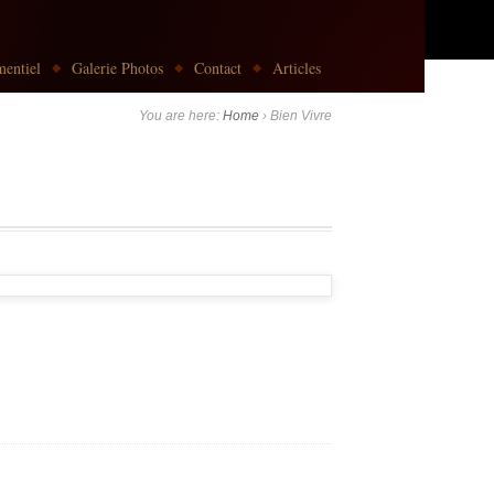
entiel
Galerie Photos
Contact
Articles
You are here:
Home
›
Bien Vivre