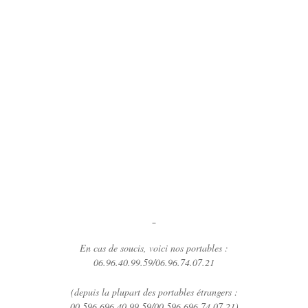
En cas de soucis, voici nos portables :
06.96.40.99.59/06.96.74.07.21
(depuis la plupart des portables étrangers :
00.596.696.40.99.59/00.596.696.74.07.21)