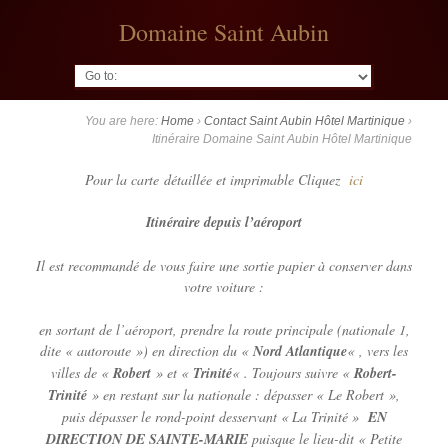
Domaine Saint Aubin
Go to:
You are here:
Home
›
Contact Saint Aubin Hôtel Martinique
›
Itinéraire Domaine Saint Aubin Hôtel Martinique
Pour la carte détaillée et imprimable Cliquez
ici
Itinéraire depuis l’aéroport
Il est recommandé de vous faire une sortie papier à conserver dans
votre voiture :
en sortant de l’aéroport, prendre la route principale (nationale 1,
dite « autoroute ») en direction du «
Nord Atlantique
« , vers les
villes de «
Robert
» et «
Trinité
« . Toujours suivre «
Robert-
Trinité
» en restant sur la nationale : dépasser « Le Robert »,
puis dépasser le rond-point desservant « La Trinité »
EN
DIRECTION DE SAINTE-MARIE
puisque le lieu-dit « Petite