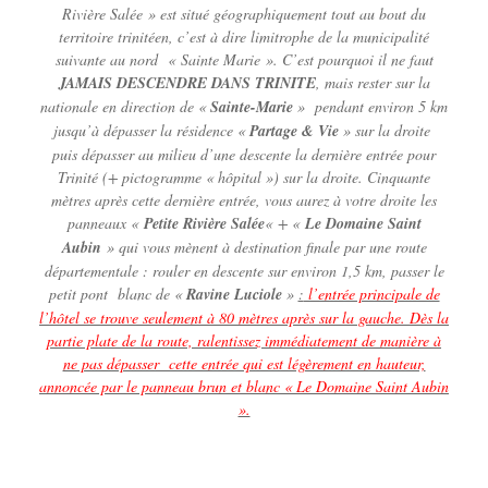
Rivière Salée » est situé géographiquement tout au bout du
territoire trinitéen, c’est à dire limitrophe de la municipalité
suivante au nord « Sainte Marie ». C’est pourquoi il ne faut
JAMAIS DESCENDRE DANS TRINITE
, mais rester sur la
nationale en direction de «
Sainte-Marie
» pendant environ 5 km
jusqu’à dépasser la résidence «
Partage & Vie
» sur la droite
puis dépasser au milieu d’une descente la dernière entrée pour
Trinité (+ pictogramme « hôpital ») sur la droite. Cinquante
mètres après cette dernière entrée, vous aurez à votre droite les
panneaux «
Petite Rivière Salée
« + «
Le Domaine Saint
Aubin
» qui vous mènent à destination finale par une route
départementale : rouler en descente sur environ 1,5 km, passer le
petit pont blanc de «
Ravine Luciole
»
:
l’entrée principale de
l’hôtel se trouve seulement à 80 mètres après sur la gauche. Dès la
partie plate de la route, ralentissez immédiatement de manière à
ne pas dépasser cette entrée qui est légèrement en hauteur,
annoncée par le panneau brun et blanc « Le Domaine Saint Aubin
».