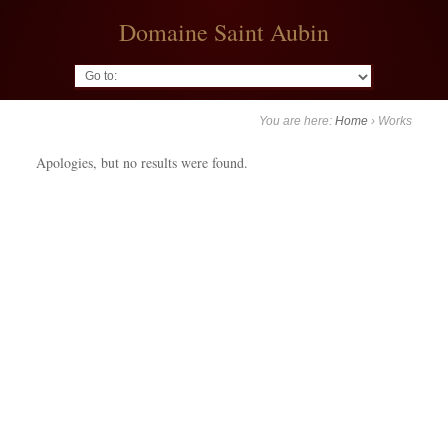
Domaine Saint Aubin
Go to:
You are here:
Home
›
Works
Apologies, but no results were found.