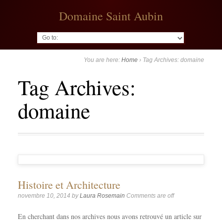
Domaine Saint Aubin
Go to:
You are here:
Home
›
Tag Archives: domaine
Tag Archives:
domaine
Histoire et Architecture
novembre 10, 2014
by
Laura Rosemain
Comments are off
En cherchant dans nos archives nous avons retrouvé un article sur