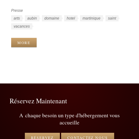
Presse
Catégories
Étiquettes
arts
aubin
domaine
hotel
martinique
saint
vacances
MORE
Réservez Maintenant
A chaque besoin un type d'hébergement vous
accueille
RÉSERVEZ
CONTACTEZ NOUS