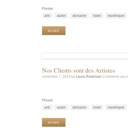
Presse
Catégories
Étiquettes
arts
aubin
domaine
hotel
martinique
MORE
Nos Clients sont des Artistes
novembre 7, 2014
by
Laura Rosemain
Comments are o
Presse
Catégories
Étiquettes
arts
aubin
domaine
hotel
martinique
MORE