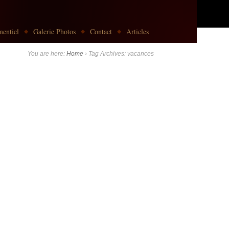
entiel
Galerie Photos
Contact
Articles
You are here:
Home
›
Tag Archives: vacances