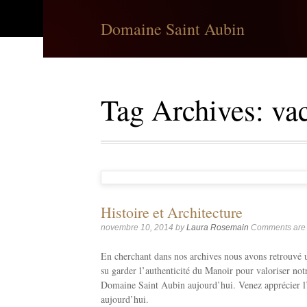
Domaine Saint Aubin
Tag Archives:
va
Histoire et Architecture
novembre 10, 2014
by
Laura Rosemain
Comments are 
En cherchant dans nos archives nous avons retrouvé u
su garder l’authenticité du Manoir pour valoriser not
Domaine Saint Aubin aujourd’hui. Venez apprécier l’a
aujourd’hui.